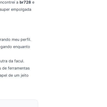
encontrei a
br728
e
u super empolgada
rando meu perfil.
jogando enquanto
utra da facul.
s de ferramentas
apel de um jeito