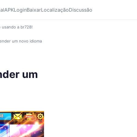
ial
APK
Login
Baixar
Localização
Discussão
e usando a br728!
render um novo idioma
nder um