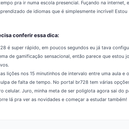
tempo pra ir numa escola presencial. Fuçando na internet, 
aprendizado de idiomas que é simplesmente incrível! Esto
cisa conferir essa dica:
28 é super rápido, em poucos segundos eu já tava configu
ema de gamificação sensacional, então parece que estou 
vos.
as lições nos 15 minutinhos de intervalo entre uma aula e o
ulpa de falta de tempo. No portal br728 tem várias opçõe
o celular. Juro, minha meta de ser poliglota agora sai do p
Corre lá pra ver as novidades e começar a estudar também!