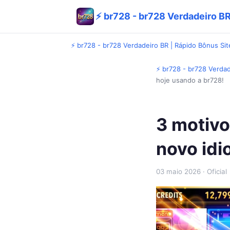
⚡ br728 - br728 Verdadeiro BR
⚡ br728 - br728 Verdadeiro BR | Rápido Bônus Sit
⚡ br728 - br728 Verdad
hoje usando a br728!
3 motivo
novo idi
03 maio 2026
· Oficial