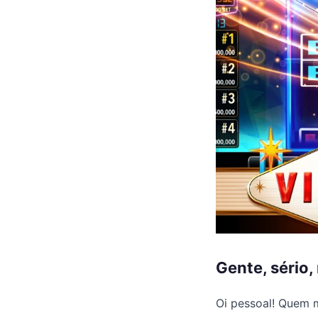
Gente, sério
Oi pessoal! Quem 