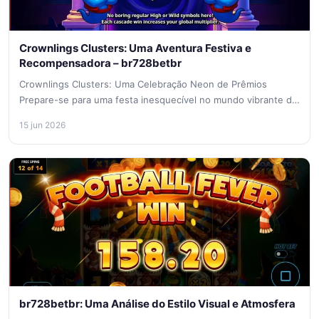
Crownlings Clusters: Uma Aventura Festiva e
Recompensadora – br728betbr
Crownlings Clusters: Uma Celebração Neon de Prêmios
Prepare-se para uma festa inesquecível no mundo vibrante de
Crownlings Clusters, o lançamento...
15 jun 2026
br728betbr: Uma Análise do Estilo Visual e Atmosfera