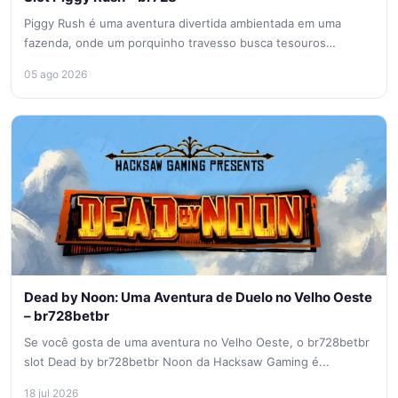
Piggy Rush é uma aventura divertida ambientada em uma
fazenda, onde um porquinho travesso busca tesouros
escondidos em cofres e...
05 ago 2026
Dead by Noon: Uma Aventura de Duelo no Velho Oeste
– br728betbr
Se você gosta de uma aventura no Velho Oeste, o br728betbr
slot Dead by br728betbr Noon da Hacksaw Gaming é...
18 jul 2026