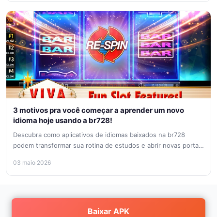
3 motivos pra você começar a aprender um novo
idioma hoje usando a br728!
Descubra como aplicativos de idiomas baixados na br728
podem transformar sua rotina de estudos e abrir novas portas
sem gastar...
03 maio 2026
Baixar APK