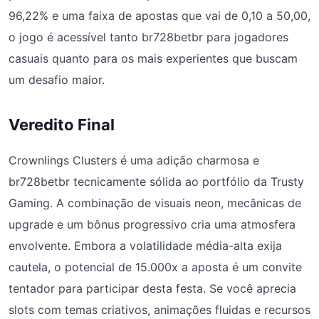
96,22% e uma faixa de apostas que vai de 0,10 a 50,00,
o jogo é acessível tanto br728betbr para jogadores
casuais quanto para os mais experientes que buscam
um desafio maior.
Veredito Final
Crownlings Clusters é uma adição charmosa e
br728betbr tecnicamente sólida ao portfólio da Trusty
Gaming. A combinação de visuais neon, mecânicas de
upgrade e um bônus progressivo cria uma atmosfera
envolvente. Embora a volatilidade média-alta exija
cautela, o potencial de 15.000x a aposta é um convite
tentador para participar desta festa. Se você aprecia
slots com temas criativos, animações fluidas e recursos