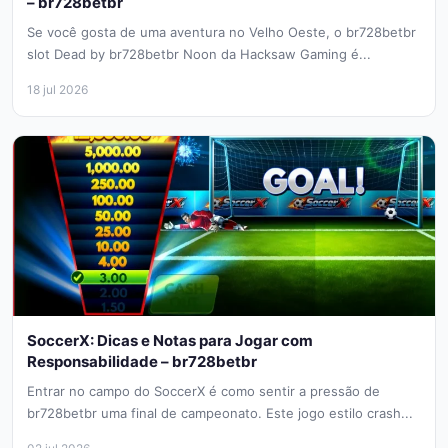
– br728betbr
Se você gosta de uma aventura no Velho Oeste, o br728betbr
slot Dead by br728betbr Noon da Hacksaw Gaming é...
18 jul 2026
SoccerX: Dicas e Notas para Jogar com
Responsabilidade – br728betbr
Entrar no campo do SoccerX é como sentir a pressão de
br728betbr uma final de campeonato. Este jogo estilo crash...