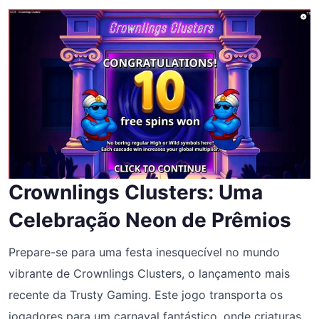
Crownlings Clusters: Uma
Celebração Neon de Prêmios
Prepare-se para uma festa inesquecível no mundo
vibrante de Crownlings Clusters, o lançamento mais
recente da Trusty Gaming. Este jogo transporta os
jogadores para um carnaval fantástico, onde criaturas