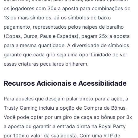
os jogadores com 30x a aposta para combinações de
13 ou mais símbolos. Já os símbolos de baixo
pagamento, representados pelos naipes de baralho
(Copas, Ouros, Paus e Espadas), pagam 25x a aposta
para a mesma quantidade. A diversidade de símbolos
garante que cada giro seja uma oportunidade de ver
essas criaturas peculiares brilharem.
Recursos Adicionais e Acessibilidade
Para aqueles que desejam pular direto para a ação, a
Trusty Gaming incluiu a opção de Compra de Bônus.
Você pode optar por um giro de caça ao bônus por 3x
a aposta ou garantir a entrada direta na Royal Party
por 100x o valor da sua aposta. Com uma RTP de