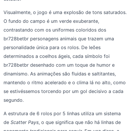
Visualmente, o jogo é uma explosão de tons saturados.
O fundo do campo é um verde exuberante,
contrastando com os uniformes coloridos dos
br728betbr personagens animais que trazem uma
personalidade única para os rolos. De leões
determinados a coelhos ágeis, cada símbolo foi
br728betbr desenhado com um toque de humor e
dinamismo. As animações são fluidas e saltitantes,
mantendo o ritmo acelerado e o clima lá no alto, como
se estivéssemos torcendo por um gol decisivo a cada
segundo.
A estrutura de 6 rolos por 5 linhas utiliza um sistema
de
Scatter Pays
, o que significa que não há linhas de