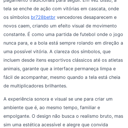
pagamento tradicionais para seguir. Em vez disso, a
tela se enche de ação com vitórias em cascata, onde
os símbolos
br728betbr
vencedores desaparecem e
novos caem, criando um efeito visual de movimento
constante. É como uma partida de futebol onde o jogo
nunca para, e a bola está sempre rolando em direção a
uma possível vitória. A clareza dos símbolos, que
incluem desde itens esportivos clássicos até os atletas
animais, garante que a interface permaneça limpa e
fácil de acompanhar, mesmo quando a tela está cheia
de multiplicadores brilhantes.
A experiência sonora e visual se une para criar um
ambiente que é, ao mesmo tempo, familiar e
empolgante. O design não busca o realismo bruto, mas
sim uma estética acessível e alegre que convida