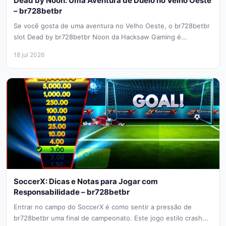
Dead by Noon: Uma Aventura de Duelo no Velho Oeste
– br728betbr
Se você gosta de uma aventura no Velho Oeste, o br728betbr
slot Dead by br728betbr Noon da Hacksaw Gaming é...
18 jul 2026
SoccerX: Dicas e Notas para Jogar com
Responsabilidade – br728betbr
Entrar no campo do SoccerX é como sentir a pressão de
br728betbr uma final de campeonato. Este jogo estilo crash...