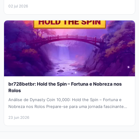
02 jul 2026
br728betbr: Hold the Spin – Fortuna e Nobreza nos
Rolos
Análise de Dynasty Coin 10,000: Hold the Spin – Fortuna e
Nobreza nos Rolos Prepare-se para uma jornada fascinante
rumo...
23 jun 2026